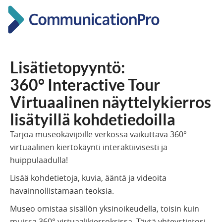
Lisätietopyyntö:
360° Interactive Tour
Virtuaalinen näyttelykierros
lisätyillä kohdetiedoilla
Tarjoa museokävijöille verkossa vaikuttava 360°
virtuaalinen kiertokäynti interaktiivisesti ja
huippulaadulla!
Lisää kohdetietoja, kuvia, ääntä ja videoita
havainnollistamaan teoksia.
Museo omistaa sisällön yksinoikeudella, toisin kuin
muissa 360° virtuaalikierroksissa. Täytä yhteystietosi